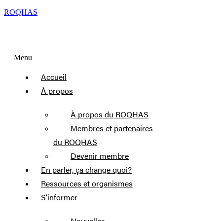
ROQHAS
Menu
Accueil
À propos
À propos du ROQHAS
Membres et partenaires
du ROQHAS
Devenir membre
En parler, ça change quoi?
Ressources et organismes
S’informer
Nouvelles