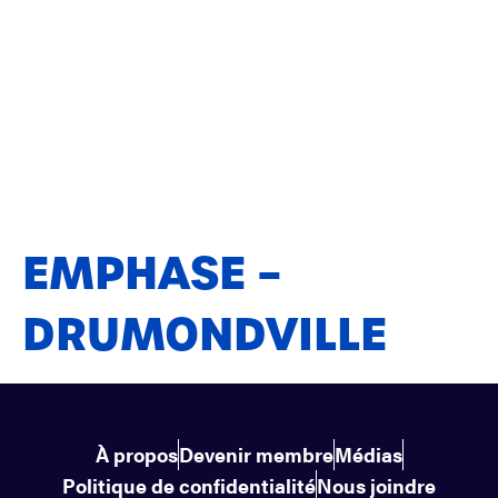
EMPHASE –
DRUMONDVILLE
À propos
Devenir membre
Médias
Politique de confidentialité
Nous joindre