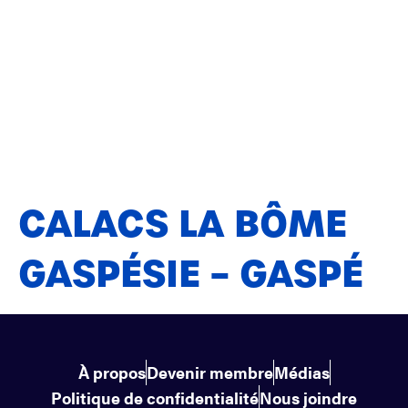
CALACS LA BÔME
GASPÉSIE – GASPÉ
À propos
Devenir membre
Médias
Politique de confidentialité
Nous joindre