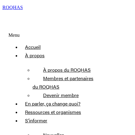
ROQHAS
Menu
Accueil
À propos
À propos du ROQHAS
Membres et partenaires
du ROQHAS
Devenir membre
En parler, ça change quoi?
Ressources et organismes
S’informer
Nouvelles