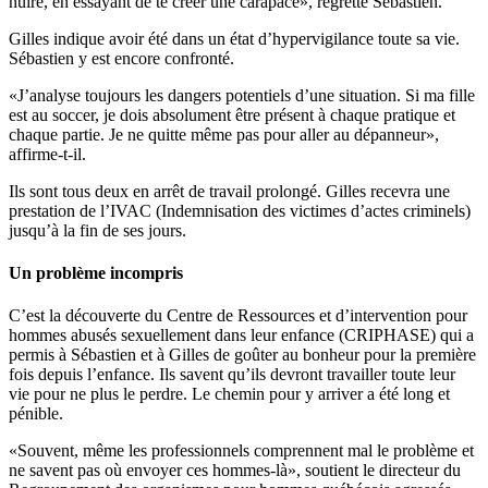
nuire, en essayant de te créer une carapace», regrette Sébastien.
Gilles indique avoir été dans un état d’hypervigilance toute sa vie.
Sébastien y est encore confronté.
«J’analyse toujours les dangers potentiels d’une situation. Si ma fille
est au soccer, je dois absolument être présent à chaque pratique et
chaque partie. Je ne quitte même pas pour aller au dépanneur»,
affirme-t-il.
Ils sont tous deux en arrêt de travail prolongé. Gilles recevra une
prestation de l’IVAC (Indemnisation des victimes d’actes criminels)
jusqu’à la fin de ses jours.
Un problème incompris
C’est la découverte du Centre de Ressources et d’intervention pour
hommes abusés sexuellement dans leur enfance (CRIPHASE) qui a
permis à Sébastien et à Gilles de goûter au bonheur pour la première
fois depuis l’enfance. Ils savent qu’ils devront travailler toute leur
vie pour ne plus le perdre. Le chemin pour y arriver a été long et
pénible.
«Souvent, même les professionnels comprennent mal le problème et
ne savent pas où envoyer ces hommes-là», soutient le directeur du