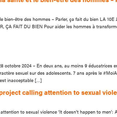
et le bien-être des hommes – Parler, ça fait du bien
FAIT DU BIEN​ Pour aider les hommes à transformer leur
l 28 octobre 2024 – En deux ans, au moins 9 éducatrices 
actère sexuel sur des adolescents. 7 ans après le #MoiAu
l est inacceptable […]
project calling attention to sexual viol
 attention to sexual violence ‘It doesn’t happen to men’: A